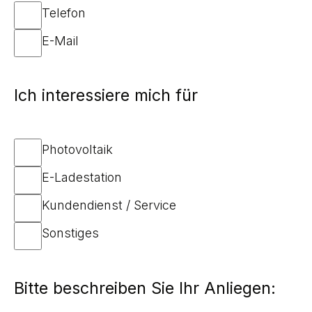
Wie
Telefon
können
E-Mail
wir
Sie
erreichen?
Ich interessiere mich für
*
Ich
Photovoltaik
interessiere
E-Ladestation
mich
für
Kundendienst / Service
Sonstiges
Bitte beschreiben Sie Ihr Anliegen: