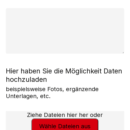
Bitte
beschreiben
Sie
Ihr
Anliegen:
Hier haben Sie die Möglichkeit Daten
hochzuladen
beispielsweise Fotos, ergänzende
Unterlagen, etc.
Hier
Ziehe Dateien hier her oder
haben
Wähle Dateien aus
Sie