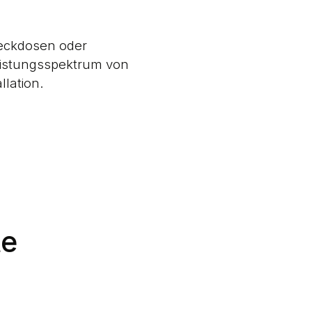
teckdosen oder
eistungsspektrum von
llation.
te