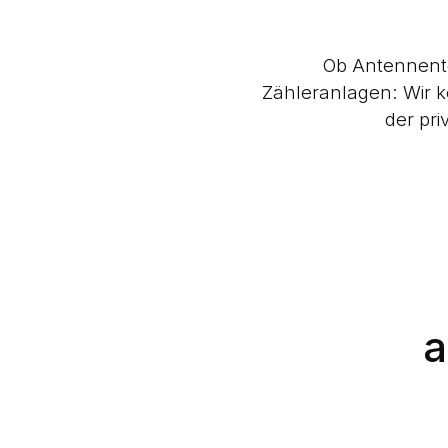
Ob Antennente
Zähleranlagen: Wir 
der pri
a